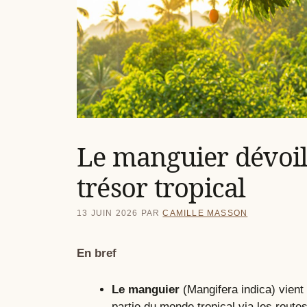
Le manguier dévoilé
trésor tropical
13 JUIN 2026
PAR
CAMILLE MASSON
En bref
Le manguier
(Mangifera indica) vient
partie du monde tropical via les route