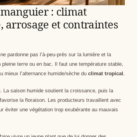
 manguier : climat
e, arrosage et contraintes
e ne pardonne pas l’à-peu-près sur la lumière et la
 pleine terre ou en bac. Il faut une température stable,
 au mieux l’alternance humide/sèche du
climat tropical
.
e. La saison humide soutient la croissance, puis la
favorise la floraison. Les producteurs travaillent avec
our éviter une végétation trop exubérante au mauvais
 faire vivre un jeune plant que de lui donner des