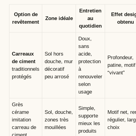
Entretien
Option de
Effet desi
Zone idéale
au
revêtement
obtenu
quotidien
Doux,
sans
Carreaux
Sol hors
acide,
Profondeur,
de ciment
douche, mur
protection
patine, motif
traditionnels
décoratif
à
“vivant”
protégés
peu arrosé
renouveler
selon
usage
Grès
Simple,
cérame
Sol, douche,
Motif net, r
supporte
imitation
zones très
régulier, lar
mieux les
carreau de
mouillées
choix
produits
ciment