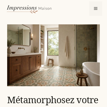
Aller
Menu
au
contenu
Métamorphosez votre