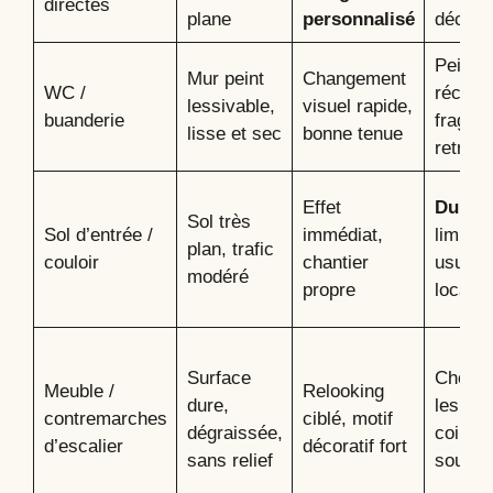
directes
plane
personnalisé
décoll
Peintu
Mur peint
Changement
WC /
récent
lessivable,
visuel rapide,
buanderie
fragile
lisse et sec
bonne tenue
retrait
Effet
Durabi
Sol très
Sol d’entrée /
immédiat,
limitée
plan, trafic
couloir
chantier
usure
modéré
propre
localis
Surface
Chocs 
Meuble /
Relooking
dure,
les arê
contremarches
ciblé, motif
dégraissée,
coins q
d’escalier
décoratif fort
sans relief
soulèv