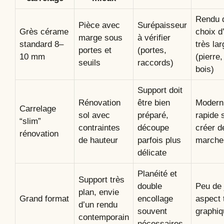
Rendu 
Pièce avec
Surépaisseur
Grès cérame
choix d
marge sous
à vérifier
standard 8–
très lar
portes et
(portes,
10 mm
(pierre,
seuils
raccords)
bois)
Support doit
Rénovation
être bien
Moderni
Carrelage
sol avec
préparé,
rapide 
“slim”
contraintes
découpe
créer d
rénovation
de hauteur
parfois plus
marche
délicate
Planéité et
Support très
double
Peu de 
plan, envie
Grand format
encollage
aspect 
d’un rendu
souvent
graphiq
contemporain
nécessaires