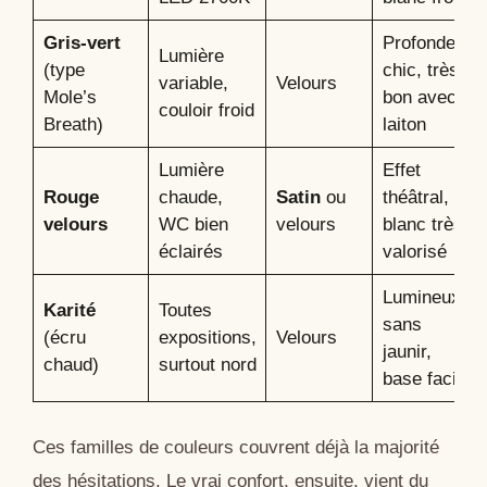
Gris-vert
Profondeur
Lumière
(type
chic, très
variable,
Velours
Mole’s
bon avec
couloir froid
Breath)
laiton
Lumière
Effet
Rouge
chaude,
Satin
ou
théâtral,
velours
WC bien
velours
blanc très
éclairés
valorisé
Lumineux
Karité
Toutes
sans
(écru
expositions,
Velours
jaunir,
chaud)
surtout nord
base facile
Ces familles de couleurs couvrent déjà la majorité
des hésitations. Le vrai confort, ensuite, vient du