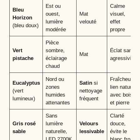
Est ou
Calme
Bleu
ouest,
Mat
visuel,
Horizon
lumière
velouté
effet
(bleu doux)
modérée
propre
Pièce
Vert
sombre,
Éclat sans
Mat
pistache
éclairage
agressivité
chaud
Nord ou
Fraîcheur,
Eucalyptus
Satin
si
zones
lien naturel
(vert
nettoyage
humides
avec bois
lumineux)
fréquent
attenantes
et pierre
Sans
Clarté
Gris rosé
lumière
Velours
douce,
sable
naturelle,
lessivable
évite le
LED 2700K
blanc froid