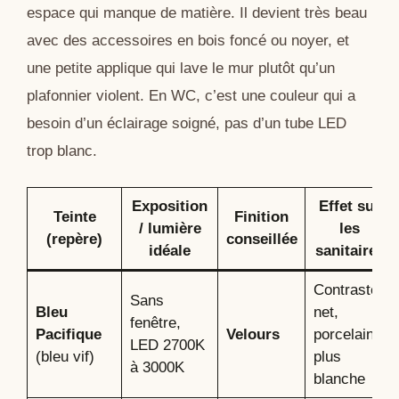
espace qui manque de matière. Il devient très beau
avec des accessoires en bois foncé ou noyer, et
une petite applique qui lave le mur plutôt qu’un
plafonnier violent. En WC, c’est une couleur qui a
besoin d’un éclairage soigné, pas d’un tube LED
trop blanc.
Exposition
Effet sur
Teinte
Finition
/ lumière
les
(repère)
conseillée
idéale
sanitaires
Contraste
Sans
Bleu
net,
fenêtre,
Pacifique
Velours
porcelaine
LED 2700K
(bleu vif)
plus
à 3000K
blanche