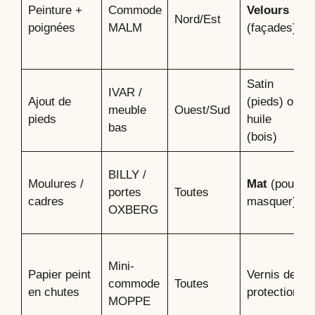
Peinture +
Commode
Velours
Nord/Est
poignées
MALM
(façades)
Satin
IVAR /
Ajout de
(pieds) ou
meuble
Ouest/Sud
pieds
huile
bas
(bois)
BILLY /
Moulures /
Mat
(pour
portes
Toutes
cadres
masquer)
OXBERG
Mini-
Papier peint
Vernis de
commode
Toutes
en chutes
protection
MOPPE