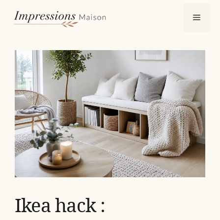
Aller
Menu
au
contenu
Ikea hack :