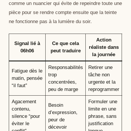
comme un nuancier qui évite de repeindre toute une
pièce pour se rendre compte ensuite que la teinte
ne fonctionne pas à la lumière du soir.
Action
Signal lié à
Ce que cela
réaliste dans
at
06h06
peut traduire
la journée
l
Responsabilités
Retirer une
Al
Fatigue dès le
trop
tâche non
im
matin, pensée
concentrées,
urgente et la
re
“il faut”
peu de marge
reprogrammer
cla
Agacement
Formuler une
Besoin
Rel
contenu,
limite en une
d’expression,
vra
silence “pour
phrase, sans
peur de
ten
éviter le
justification
décevoir
ba
conflit”
longue