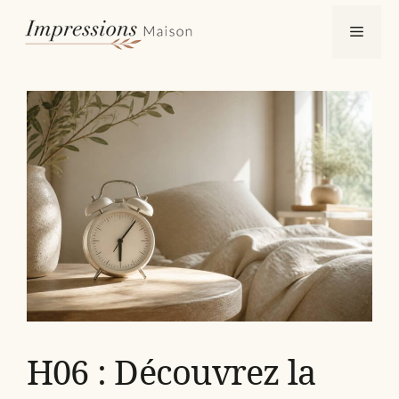
Aller
Menu
au
contenu
H06 : Découvrez la