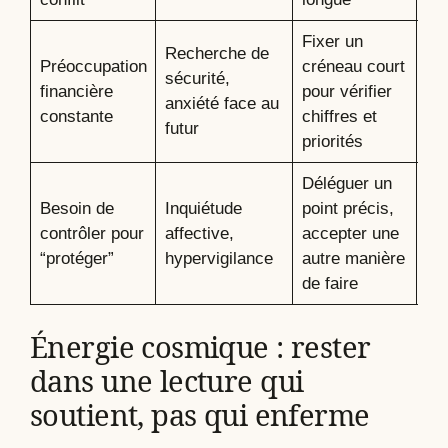
Fixer un
Recherche de
Mo
Préoccupation
créneau court
sécurité,
ru
financière
pour vérifier
anxiété face au
pl
constante
chiffres et
futur
ma
priorités
Déléguer un
Re
Besoin de
Inquiétude
point précis,
ém
contrôler pour
affective,
accepter une
co
“protéger”
hypervigilance
autre manière
re
de faire
Énergie cosmique : rester
dans une lecture qui
soutient, pas qui enferme