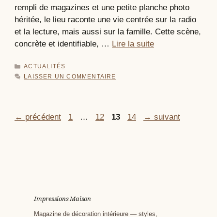
rempli de magazines et une petite planche photo
héritée, le lieu raconte une vie centrée sur la radio
et la lecture, mais aussi sur la famille. Cette scène,
concrète et identifiable, …
Lire la suite
CATÉGORIES
ACTUALITÉS
LAISSER UN COMMENTAIRE
Page
Page
Page
Page
←
précédent
1
…
12
13
14
→
suivant
Impressions Maison
Magazine de décoration intérieure — styles,